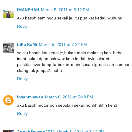
IMANSHAH
March 5, 2011 at 5:12 PM
aku basuh seminggu sekali je..itu pun kat kedai..wuhuhu
Reply
LiFe KaMi
March 5, 2011 at 7:22 PM
selalu basuh kat kedai je,bukan main malas lg kan..hehe
ingat bulan dpan nak wax keta le,dah byk calar ni..
plastik cover lamp tu bukan main susah lg nak cari sampai
skang tak jumpa2..huhu
Reply
irwanmiswan
March 6, 2011 at 5:48 PM
aku basoh motor pon sebulan sekali nohhhhhhh keh3
Reply
AngahSayang2314
March 6, 2011 at 7:12 PM