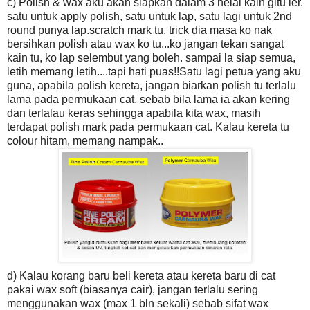
c) Polish & wax aku akan siapkan dalam 3 helai kain gitu ler.
satu untuk apply polish, satu untuk lap, satu lagi untuk 2nd
round punya lap.scratch mark tu, trick dia masa ko nak
bersihkan polish atau wax ko tu...ko jangan tekan sangat
kain tu, ko lap selembut yang boleh. sampai la siap semua,
letih memang letih....tapi hati puas!!Satu lagi petua yang aku
guna, apabila polish kereta, jangan biarkan polish tu terlalu
lama pada permukaan cat, sebab bila lama ia akan kering
dan terlalau keras sehingga apabila kita wax, masih
terdapat polish mark pada permukaan cat. Kalau kereta tu
colour hitam, memang nampak..
d) Kalau korang baru beli kereta atau kereta baru di cat
pakai wax soft (biasanya cair), jangan terlalu sering
menggunakan wax (max 1 bln sekali) sebab sifat wax