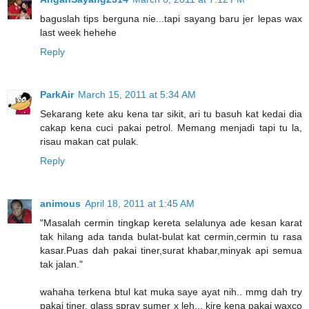
baguslah tips berguna nie...tapi sayang baru jer lepas wax
last week hehehe
Reply
ParkAir
March 15, 2011 at 5:34 AM
Sekarang kete aku kena tar sikit, ari tu basuh kat kedai dia
cakap kena cuci pakai petrol. Memang menjadi tapi tu la,
risau makan cat pulak.
Reply
animous
April 18, 2011 at 1:45 AM
"Masalah cermin tingkap kereta selalunya ade kesan karat
tak hilang ada tanda bulat-bulat kat cermin,cermin tu rasa
kasar.Puas dah pakai tiner,surat khabar,minyak api semua
tak jalan."
wahaha terkena btul kat muka saye ayat nih.. mmg dah try
pakai tiner, glass spray sumer x leh... kire kena pakai waxco