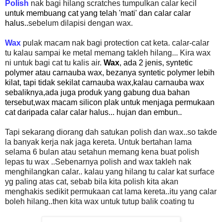
Polish
nak bagi hilang scratches tumpulkan calar kecil
untuk membuang cat yang telah 'mati' dan calar calar
halus..
sebelum dilapisi dengan wax.
Wax
pulak macam nak bagi protection cat keta. calar-calar
tu kalau sampai ke metal memang takleh hilang... Kira wax
ni untuk bagi cat tu kalis air.
Wax
, ada 2 jenis, syntetic
polymer atau carnauba wax, bezanya syntetic polymer lebih
kilat, tapi tidak sekilat carnauba wax,kalau carnauba wax
sebaliknya,ada juga produk yang gabung dua bahan
tersebut,wax macam silicon plak untuk menjaga permukaan
cat daripada calar calar halus... hujan dan embun..
Tapi sekarang diorang dah satukan polish dan wax..so takde
la banyak kerja nak jaga kereta. Untuk bertahan lama
selama 6 bulan atau setahun memang kena buat polish
lepas tu wax ..Sebenarnya polish and wax takleh nak
menghilangkan calar.. kalau yang hilang tu calar kat surface
yg paling atas cat, sebab bila kita polish kita akan
menghakis sedikit permukaan cat lama kereta..itu yang calar
boleh hilang..then kita wax untuk tutup balik coating tu