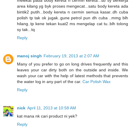
melekat pada body kereta n cermin kereta...sb sy berkerja
area kilang yg byk proses mengecat...satu body kereta ada
bintik2 putih...body kereta n cermin semua kasar..dh cuba
polish tp tak ok jugak..gune petrol pun dh cuba ..mmg blh
hilang..tp kene tekan kuat2 ms mengelap cat tu..blh tolong
sy tak...tq
Reply
manoj singh
February 19, 2013 at 2:07 AM
Many of you prefer to go on long drives frequently and this
leaves your car dirty both on the outside and inside. We
wash your car with the help of latest methods that prevents
the water log in any part of the car.
Car Polish Wax
Reply
nick
April 11, 2013 at 10:58 AM
kat mana nk cari product ni yek?
Reply