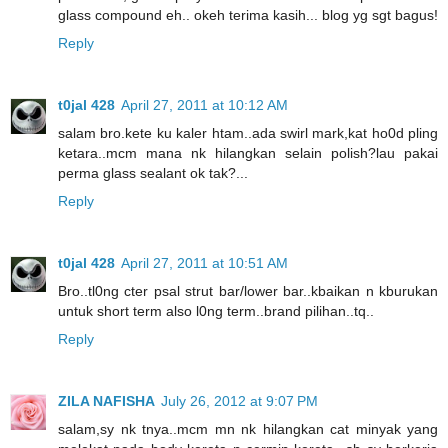
glass compound eh.. okeh terima kasih... blog yg sgt bagus!
Reply
t0jal 428
April 27, 2011 at 10:12 AM
salam bro.kete ku kaler htam..ada swirl mark,kat ho0d pling
ketara..mcm mana nk hilangkan selain polish?lau pakai
perma glass sealant ok tak?...
Reply
t0jal 428
April 27, 2011 at 10:51 AM
Bro..tl0ng cter psal strut bar/lower bar..kbaikan n kburukan
untuk short term also l0ng term..brand pilihan..tq..
Reply
ZILA NAFISHA
July 26, 2012 at 9:07 PM
salam,sy nk tnya..mcm mn nk hilangkan cat minyak yang