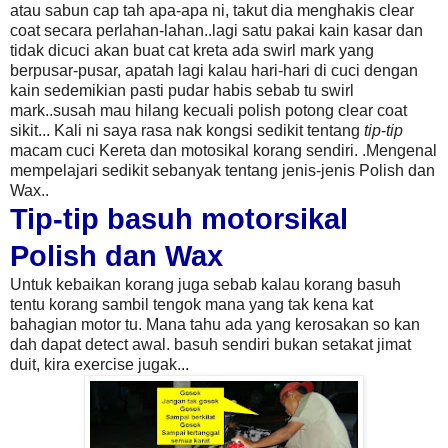
atau sabun cap tah apa-apa ni, takut dia menghakis clear
coat secara perlahan-lahan..lagi satu pakai kain kasar dan
tidak dicuci akan buat cat kreta ada swirl mark yang
berpusar-pusar, apatah lagi kalau hari-hari
di cuci dengan
kain sedemikian pasti pudar habis sebab tu swirl
mark..susah mau hilang kecuali polish potong clear coat
sikit...
Kali ni saya rasa nak kongsi sedikit tentang
tip
-
tip
macam
cuci Kereta dan motosikal korang sendiri. .Mengenal
mempelajari sedikit sebanyak tentang jenis-jenis Polish dan
Wax..
Tip-tip basuh motorsikal
Polish dan Wax
Untuk kebaikan korang juga sebab kalau korang basuh
tentu korang sambil tengok mana yang tak kena kat
bahagian motor tu. Mana tahu ada yang kerosakan so kan
dah dapat detect awal.
basuh sendiri bukan setakat jimat
duit, kira exercise jugak...