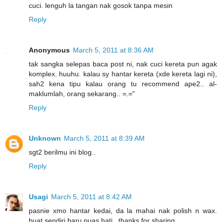
cuci. lenguh la tangan nak gosok tanpa mesin
Reply
Anonymous
March 5, 2011 at 8:36 AM
tak sangka selepas baca post ni, nak cuci kereta pun agak
komplex. huuhu. kalau sy hantar kereta (xde kereta lagi ni),
sah2 kena tipu kalau orang tu recommend ape2.. al-
maklumlah, orang sekarang.. =.="
Reply
Unknown
March 5, 2011 at 8:39 AM
sgt2 berilmu ini blog..
Reply
Usagi
March 5, 2011 at 8:42 AM
pasnie xmo hantar kedai, da la mahai nak polish n wax.
buat sendiri baru puas hati...thanks for sharing