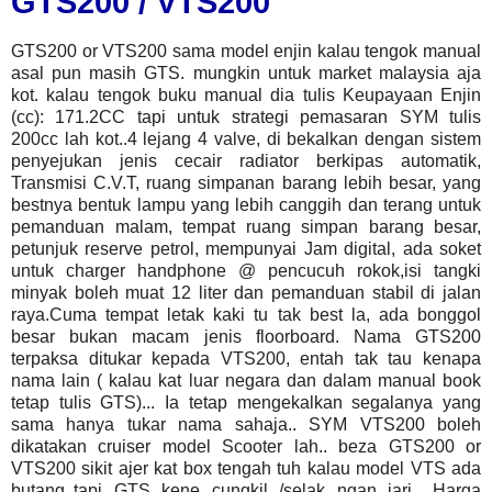
GTS200 / VTS200
GTS200 or VTS200 sama model enjin kalau tengok manual
asal pun masih GTS. mungkin untuk market malaysia aja
kot. kalau tengok buku manual dia tulis Keupayaan Enjin
(cc): 171.2CC tapi untuk strategi pemasaran SYM tulis
200cc lah kot..4 lejang 4 valve, di bekalkan dengan sistem
penyejukan jenis cecair radiator berkipas automatik,
Transmisi C.V.T, ruang simpanan barang lebih besar, yang
bestnya bentuk lampu yang lebih canggih dan terang untuk
pemanduan malam, tempat ruang simpan barang besar,
petunjuk reserve petrol, mempunyai Jam digital,
ada soket
untuk charger handphone @ pencucuh rokok,isi tangki
minyak boleh muat 12 liter dan pemanduan stabil di jalan
raya.Cuma
tempat letak kaki tu tak best la, ada bonggol
besar bukan macam jenis floorboard. Nama GTS200
terpaksa ditukar kepada VTS200, entah tak tau kenapa
nama lain ( kalau kat luar negara dan dalam manual book
tetap tulis GTS)...
Ia tetap mengekalkan segalanya yang
sama hanya tukar nama sahaja.. SYM VTS200 boleh
dikatakan
cruiser model Scooter lah..
beza GTS200 or
VTS200 sikit ajer
kat box tengah tuh kalau model VTS ada
butang..tapi GTS kene cungkil /selak ngan jari.. Harga