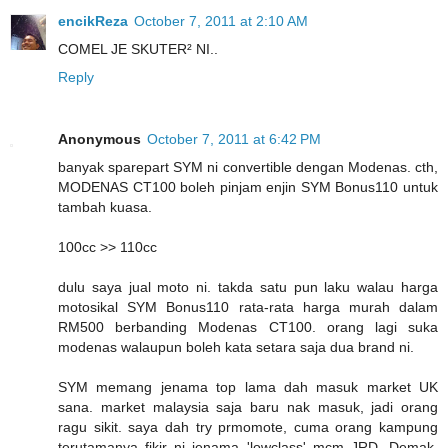
encikReza
October 7, 2011 at 2:10 AM
COMEL JE SKUTER² NI..
Reply
Anonymous
October 7, 2011 at 6:42 PM
banyak sparepart SYM ni convertible dengan Modenas. cth,
MODENAS CT100 boleh pinjam enjin SYM Bonus110 untuk
tambah kuasa.
100cc >> 110cc
dulu saya jual moto ni. takda satu pun laku walau harga
motosikal SYM Bonus110 rata-rata harga murah dalam
RM500 berbanding Modenas CT100. orang lagi suka
modenas walaupun boleh kata setara saja dua brand ni.
SYM memang jenama top lama dah masuk market UK
sana. market malaysia saja baru nak masuk, jadi orang
ragu sikit. saya dah try prmomote, cuma orang kampung
terutamanya fikir ni jenama 'lowclass' mcm JRD, Demak,