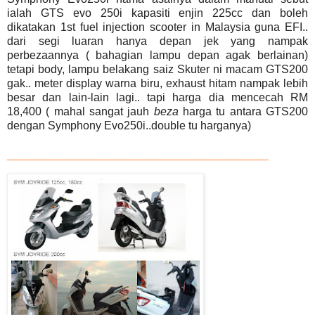
ialah GTS evo 250i kapasiti enjin 225cc dan boleh
dikatakan
1st fuel injection scooter in Malaysia
guna EFI..
dari segi luaran hanya depan jek yang nampak
perbezaannya ( bahagian lampu depan agak berlainan)
tetapi body, lampu belakang saiz Skuter ni macam GTS200
gak.. meter display warna biru, exhaust hitam nampak
lebih
besar dan lain-lain lagi.. tapi harga dia mencecah RM
18,400 ( mahal sangat
jauh
beza
harga tu antara GTS200
dengan
Symphony Evo250i
..double tu harganya)
_______________________________