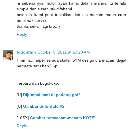
ni sebenarnya motor ayah kami, dalam manual tu terlalu
simple dan susah utk difahami..
boleh la kami print tunjukkan kat dia macam mana cara
betul nak service..
thanks sekali lagi bro..:)
Reply
logorithm
October 8, 2011 at 10:20 AM
Hmmm... naper semua skuter SYM design dia macam dajjal
bermata satu hah? :-p
Terbaru dari Logokoko:
[U]
Dijumpai mati di padang golf
[U]
Gambar dulu-dulu #2
[10SX]
Gambar bermacam-macam KOTE!
Reply