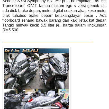
Scooter SYM Symphony SR 150 pula berenjinkan 149 c.c.
Transmission C.V.T, lampu macam ego s versi gemok ckit
ada disk brake depan, meter digital seakan-akan
koso meter
plak tuh.disc brake depan belakang.tayar besar , Ada
floorboard senang bawak barang dan kaki letak kat depan
Tangki minyak kecik 5.5 liter je..
harga dalam lingkungan
RM5 500
_______________________________