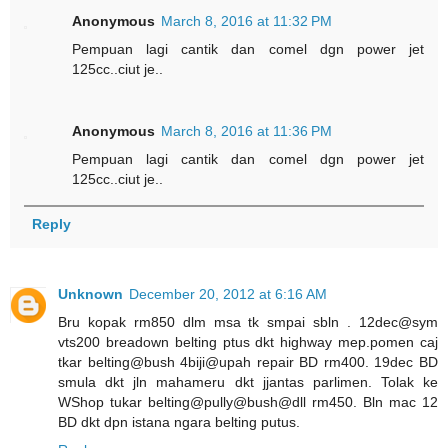
Anonymous
March 8, 2016 at 11:32 PM
Pempuan lagi cantik dan comel dgn power jet
125cc..ciut je..
Anonymous
March 8, 2016 at 11:36 PM
Pempuan lagi cantik dan comel dgn power jet
125cc..ciut je..
Reply
Unknown
December 20, 2012 at 6:16 AM
Bru kopak rm850 dlm msa tk smpai sbln . 12dec@sym
vts200 breadown belting ptus dkt highway mep.pomen caj
tkar belting@bush 4biji@upah repair BD rm400. 19dec BD
smula dkt jln mahameru dkt jjantas parlimen. Tolak ke
WShop tukar belting@pully@bush@dll rm450. Bln mac 12
BD dkt dpn istana ngara belting putus.