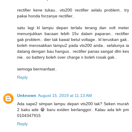
rectifier kene tukau.. vts200 rectifier selalu problem.. try
pakai honda forzanye rectifier..
satu lagi kl lampu depan terlalu terang dan volt meter
menunjukkan bacaan lebih 15v dalam paparan.. rectifier
gak problem.. dier tak kawal betul voltage.. kl teruskan gak..
boleh merosakkan lampu2 pada vts200 anda.. selalunya ia
datang dengan bau hangus.. rectifier panas sangat dlm kes
nie.. so battery boleh over charge n boleh rosak gak..
semoga bermanfaat..
Reply
Unknown
August 15, 2019 at 11:13 AM
Ada sape2 simpan lampu depan vts200 tak? Seken murah
2 kaku ade 😁 baru exiden berlanggor.. Kalau ada leh pm
0104347915
Reply