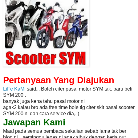
Pertanyaan Yang Diajukan
LiFe KaMi
said... Boleh citer pasal motor SYM tak. baru beli
SYM 200..
banyak juga kena tahu pasal motor ni
agak2 kalau bro ada free time bole tlg citer skit pasal scooter
SYM 200 ni dan cara
service dia,.:)
Jawapan Kami
Maaf pada semua pembaca sekalian sebab lama tak ber
blog ni... seminggu lepas ni
agak sibuk dengan kerja out