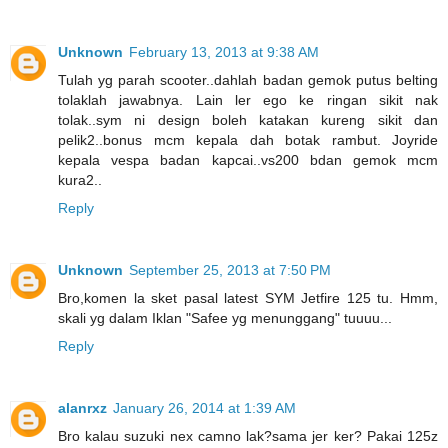
Unknown
February 13, 2013 at 9:38 AM
Tulah yg parah scooter..dahlah badan gemok putus belting
tolaklah jawabnya. Lain ler ego ke ringan sikit nak
tolak..sym ni design boleh katakan kureng sikit dan
pelik2..bonus mcm kepala dah botak rambut. Joyride
kepala vespa badan kapcai..vs200 bdan gemok mcm
kura2..
Reply
Unknown
September 25, 2013 at 7:50 PM
Bro,komen la sket pasal latest SYM Jetfire 125 tu. Hmm,
skali yg dalam Iklan "Safee yg menunggang" tuuuu...
Reply
alanrxz
January 26, 2014 at 1:39 AM
Bro kalau suzuki nex camno lak?sama jer ker? Pakai 125z