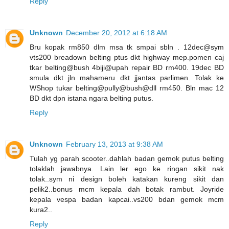
Reply
Unknown
December 20, 2012 at 6:18 AM
Bru kopak rm850 dlm msa tk smpai sbln . 12dec@sym
vts200 breadown belting ptus dkt highway mep.pomen caj
tkar belting@bush 4biji@upah repair BD rm400. 19dec BD
smula dkt jln mahameru dkt jjantas parlimen. Tolak ke
WShop tukar belting@pully@bush@dll rm450. Bln mac 12
BD dkt dpn istana ngara belting putus.
Reply
Unknown
February 13, 2013 at 9:38 AM
Tulah yg parah scooter..dahlah badan gemok putus belting
tolaklah jawabnya. Lain ler ego ke ringan sikit nak
tolak..sym ni design boleh katakan kureng sikit dan
pelik2..bonus mcm kepala dah botak rambut. Joyride
kepala vespa badan kapcai..vs200 bdan gemok mcm
kura2..
Reply