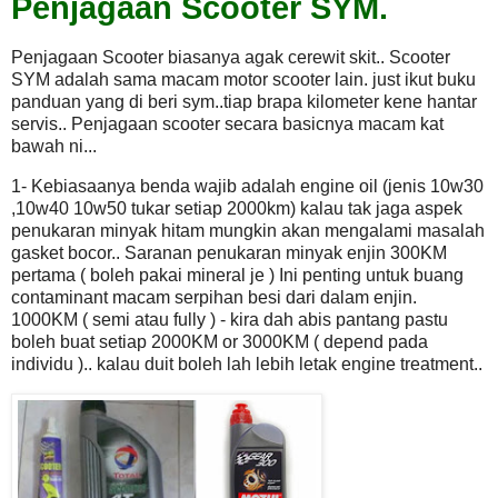
Penjagaan Scooter SYM.
Penjagaan Scooter biasanya
agak cerewit skit.. Scooter
SYM adalah sama macam motor scooter lain. just ikut buku
panduan yang di beri sym..tiap brapa kilometer kene hantar
servis.. Penjagaan scooter secara basicnya macam kat
bawah ni...
1- Kebiasaanya benda wajib adalah engine oil (jenis 10w30
,10w40 10w50 tukar setiap 2000km) kalau tak jaga aspek
penukaran minyak hitam mungkin akan mengalami masalah
gasket bocor.. Saranan penukaran minyak enjin 300KM
pertama ( boleh pakai mineral je )
Ini penting untuk buang
contaminant macam serpihan besi dari dalam enjin.
1000KM ( semi atau fully ) - kira dah abis pantang pastu
boleh buat setiap 2000KM or 3000KM ( depend pada
individu ).. kalau duit boleh lah lebih letak engine treatment..