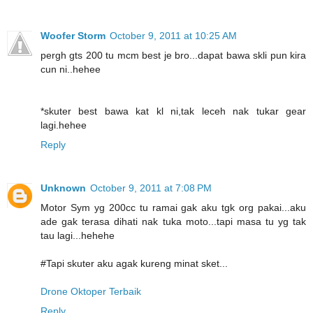
Woofer Storm
October 9, 2011 at 10:25 AM
pergh gts 200 tu mcm best je bro...dapat bawa skli pun kira
cun ni..hehee
*skuter best bawa kat kl ni,tak leceh nak tukar gear
lagi.hehee
Reply
Unknown
October 9, 2011 at 7:08 PM
Motor Sym yg 200cc tu ramai gak aku tgk org pakai...aku
ade gak terasa dihati nak tuka moto...tapi masa tu yg tak
tau lagi...hehehe
#Tapi skuter aku agak kureng minat sket...
Drone Oktoper Terbaik
Reply