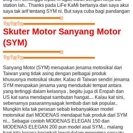
station lah.. Thanks pada LiFe KaMi bertanya dan saya
akui
saya tak arif tentang SYM ni. But saya cuba bagi pandangan
▬▬▬▬▬▬▬▬▬▬▬▬
ஜ
۩
ஜ
۩
ஜ
۩
ஜ
▬▬▬▬▬▬▬▬▬▬▬▬▬▬▬
Skuter Motor Sanyang Motor
(SYM)
▬▬▬▬▬▬▬▬▬▬▬▬
ஜ
۩
ஜ
۩
ஜ
۩
ஜ
▬▬▬▬▬▬▬▬▬▬▬▬▬▬▬
Sanyang Motor (SYM) merupakan jenama motosikal dari
Taiwan yang tidak asing dengan pelbagai produk
khususnya motosikal skuter. Kalau di Taiwan sendiri jenama
SYM merupakan jenama yang menduduki tempat antara
yang tertinggi dalam kelasnya , begitu juga di Eropah dan
US kat sana mendapat sambutan hangat.... Kalau kat sini,
sebenarnya pasarannyaagak lembab dan tak popular..
Mungkin kita tak perasan sebab kebanyakkan model
motorsikal dari MODENAS mendapat hak produk dari SYM
ni... Sebagai contoh MODENAS ELEGAN 150 dan
MODENAS ELEGAN 200 pun model asal SYM... malang
bagi kita kerana kerapkali lewat dalam menerima sesuatu