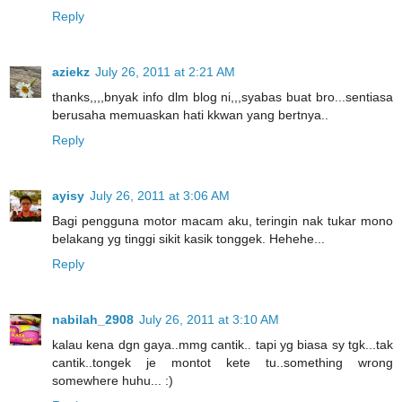
Reply
aziekz
July 26, 2011 at 2:21 AM
thanks,,,,bnyak info dlm blog ni,,,syabas buat bro...sentiasa
berusaha memuaskan hati kkwan yang bertnya..
Reply
ayisy
July 26, 2011 at 3:06 AM
Bagi pengguna motor macam aku, teringin nak tukar mono
belakang yg tinggi sikit kasik tonggek. Hehehe...
Reply
nabilah_2908
July 26, 2011 at 3:10 AM
kalau kena dgn gaya..mmg cantik.. tapi yg biasa sy tgk...tak
cantik..tongek je montot kete tu..something wrong
somewhere huhu... :)