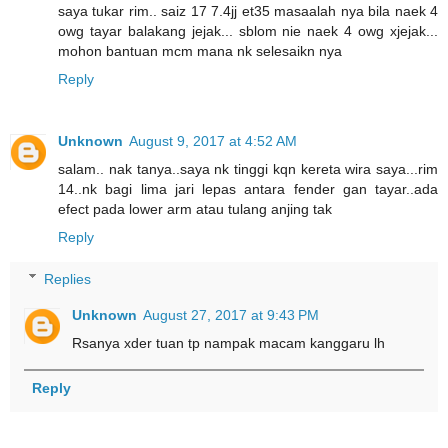
saya tukar rim.. saiz 17 7.4jj et35 masaalah nya bila naek 4
owg tayar balakang jejak... sblom nie naek 4 owg xjejak...
mohon bantuan mcm mana nk selesaikn nya
Reply
Unknown
August 9, 2017 at 4:52 AM
salam.. nak tanya..saya nk tinggi kqn kereta wira saya...rim
14..nk bagi lima jari lepas antara fender gan tayar..ada
efect pada lower arm atau tulang anjing tak
Reply
Replies
Unknown
August 27, 2017 at 9:43 PM
Rsanya xder tuan tp nampak macam kanggaru lh
Reply