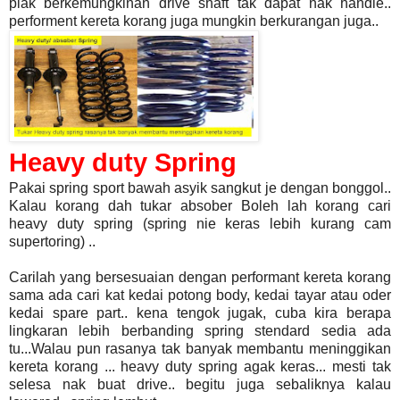
plak berkemungkinan drive shaft tak dapat nak handle..
performent kereta korang juga mungkin berkurangan juga..
Heavy duty Spring
Pakai spring sport bawah asyik sangkut je dengan bonggol..
Kalau korang dah tukar absober Boleh lah korang cari
heavy duty spring (spring nie keras lebih kurang cam
supertoring) ..
Carilah yang bersesuaian dengan performant kereta korang
sama ada cari kat kedai potong body, kedai tayar atau oder
kedai spare part.. kena tengok jugak, cuba kira berapa
lingkaran lebih berbanding spring stendard sedia ada
tu...Walau pun rasanya tak banyak membantu meninggikan
kereta korang ... heavy duty spring agak keras... mesti tak
selesa nak buat drive.. begitu juga sebaliknya kalau