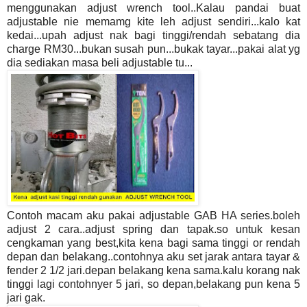
menggunakan
adjust wrench tool..Kalau pandai buat
adjustable nie memamg kite leh adjust sendiri...kalo kat
kedai...upah adjust nak bagi tinggi/rendah sebatang dia
charge RM30...bukan susah pun...bukak tayar...pakai alat yg
dia sediakan masa beli adjustable tu...
Contoh macam aku pakai adjustable GAB HA series.boleh
adjust 2 cara..adjust spring dan tapak.so untuk kesan
cengkaman yang best,kita kena bagi sama tinggi or rendah
depan dan belakang..contohnya aku set jarak antara tayar &
fender 2 1/2 jari.depan belakang kena sama.kalu korang nak
tinggi lagi contohnyer 5 jari, so depan,belakang pun kena 5
jari gak.