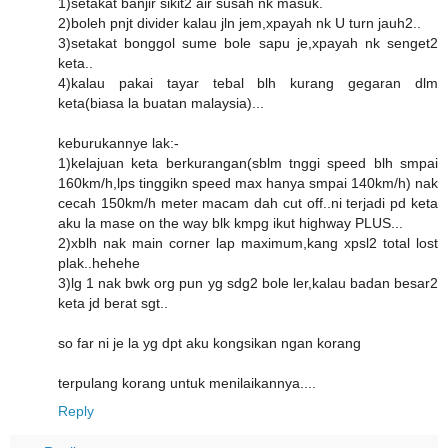
1)setakat banjir sikit2 air susah nk masuk.
2)boleh pnjt divider kalau jln jem,xpayah nk U turn jauh2..
3)setakat bonggol sume bole sapu je,xpayah nk senget2
keta..
4)kalau pakai tayar tebal blh kurang gegaran dlm
keta(biasa la buatan malaysia)...
keburukannye lak:-
1)kelajuan keta berkurangan(sblm tnggi speed blh smpai
160km/h,lps tinggikn speed max hanya smpai 140km/h) nak
cecah 150km/h meter macam dah cut off..ni terjadi pd keta
aku la mase on the way blk kmpg ikut highway PLUS...
2)xblh nak main corner lap maximum,kang xpsl2 total lost
plak..hehehe
3)lg 1 nak bwk org pun yg sdg2 bole ler,kalau badan besar2
keta jd berat sgt..
so far ni je la yg dpt aku kongsikan ngan korang
terpulang korang untuk menilaikannya....
Reply