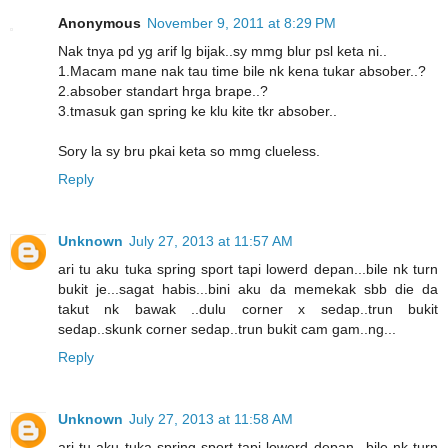
Anonymous
November 9, 2011 at 8:29 PM
Nak tnya pd yg arif lg bijak..sy mmg blur psl keta ni..
1.Macam mane nak tau time bile nk kena tukar absober..?
2.absober standart hrga brape..?
3.tmasuk gan spring ke klu kite tkr absober..
Sory la sy bru pkai keta so mmg clueless.
Reply
Unknown
July 27, 2013 at 11:57 AM
ari tu aku tuka spring sport tapi lowerd depan...bile nk turn
bukit je...sagat habis...bini aku da memekak sbb die da
takut nk bawak ..dulu corner x sedap..trun bukit
sedap..skunk corner sedap..trun bukit cam gam..ng...
Reply
Unknown
July 27, 2013 at 11:58 AM
ari tu aku tuka spring sport tapi lowerd depan...bile nk turn