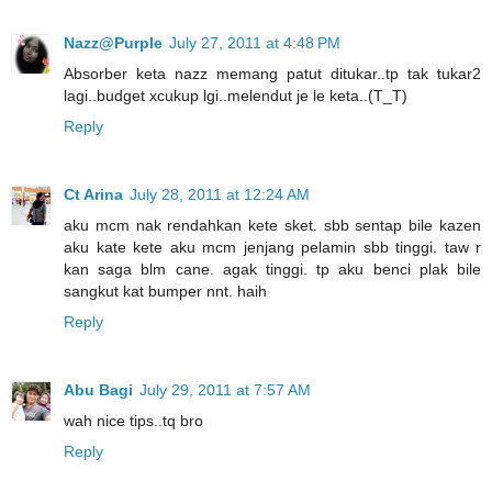
Nazz@Purple
July 27, 2011 at 4:48 PM
Absorber keta nazz memang patut ditukar..tp tak tukar2
lagi..budget xcukup lgi..melendut je le keta..(T_T)
Reply
Ct Arina
July 28, 2011 at 12:24 AM
aku mcm nak rendahkan kete sket. sbb sentap bile kazen
aku kate kete aku mcm jenjang pelamin sbb tinggi. taw r
kan saga blm cane. agak tinggi. tp aku benci plak bile
sangkut kat bumper nnt. haih
Reply
Abu Bagi
July 29, 2011 at 7:57 AM
wah nice tips..tq bro
Reply