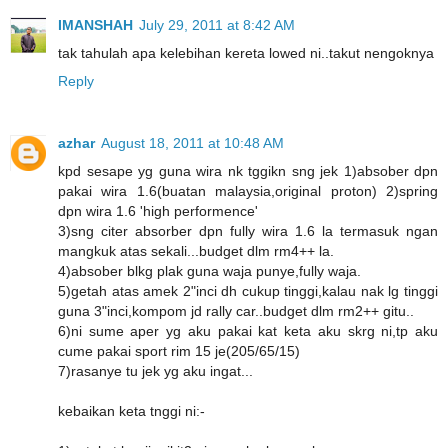
IMANSHAH
July 29, 2011 at 8:42 AM
tak tahulah apa kelebihan kereta lowed ni..takut nengoknya
Reply
azhar
August 18, 2011 at 10:48 AM
kpd sesape yg guna wira nk tggikn sng jek 1)absober dpn
pakai wira 1.6(buatan malaysia,original proton) 2)spring
dpn wira 1.6 'high performence'
3)sng citer absorber dpn fully wira 1.6 la termasuk ngan
mangkuk atas sekali...budget dlm rm4++ la.
4)absober blkg plak guna waja punye,fully waja.
5)getah atas amek 2"inci dh cukup tinggi,kalau nak lg tinggi
guna 3"inci,kompom jd rally car..budget dlm rm2++ gitu..
6)ni sume aper yg aku pakai kat keta aku skrg ni,tp aku
cume pakai sport rim 15 je(205/65/15)
7)rasanye tu jek yg aku ingat...
kebaikan keta tnggi ni:-