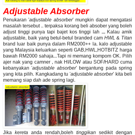
Adjustable Absorber
Penukaran '
adjustable absorber
' mungkin dapat mengatasi
masalah
tersebut
..
terpaksa korang beli absober yang boleh
adjust tinggi punya
tapi bajet kos tinggi lah
...
Kalau amik
adjustable, baik yang betul-betul branded cam
HWL
&
Titan
brand luar baik punya dalam RM2000++ la. kalo adjustable
yang Malaysia keluarkan seperti GAB,HWL,HOTBITZ harga
bawah RM2000 sahaja...Tapi ni memang kompom OK. Pilih
ajer nak yang camner , nak HI/LOW atau SOF/HARD cuma
kebanyakan
'
adjustable absorber
'
bergantung pada spring
yang kita pilih. Kangkadang tu
'
adjustable absorber
' kita beli
memang siap dah ade spring lagi
.
Jika
kereta
anda rendah,boleh
tinggikan
sedikit dengan