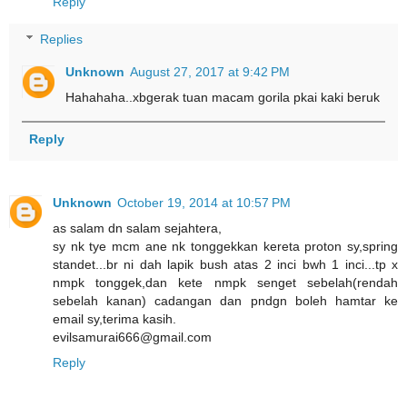
Reply
Replies
Unknown
August 27, 2017 at 9:42 PM
Hahahaha..xbgerak tuan macam gorila pkai kaki beruk
Reply
Unknown
October 19, 2014 at 10:57 PM
as salam dn salam sejahtera,
sy nk tye mcm ane nk tonggekkan kereta proton sy,spring
standet...br ni dah lapik bush atas 2 inci bwh 1 inci...tp x
nmpk tonggek,dan kete nmpk senget sebelah(rendah
sebelah kanan) cadangan dan pndgn boleh hamtar ke
email sy,terima kasih.
evilsamurai666@gmail.com
Reply